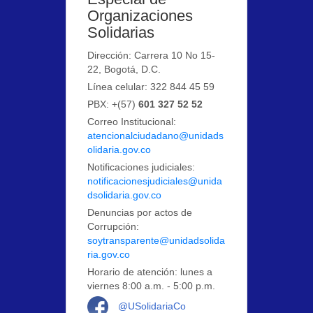
Organizaciones
Solidarias
Dirección: Carrera 10 No 15-
22, Bogotá, D.C.
Línea celular: 322 844 45 59
PBX: +(57)
601 327 52 52
Correo Institucional:
atencionalciudadano@unidads
olidaria.gov.co
Notificaciones judiciales:
notificacionesjudiciales@unida
dsolidaria.gov.co
Denuncias por actos de
Corrupción:
soytransparente@unidadsolida
ria.gov.co
Horario de atención: lunes a
viernes 8:00 a.m. - 5:00 p.m.
Logo Facebook
@USolidariaCo