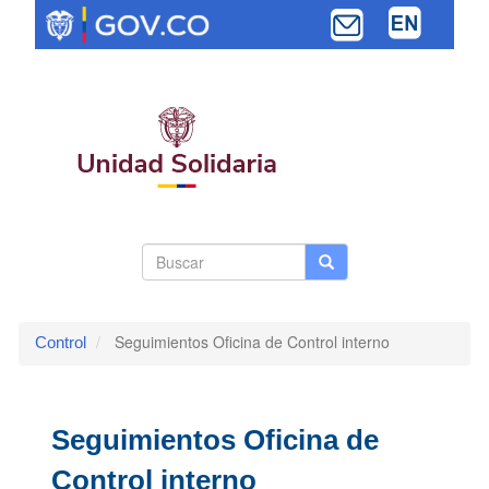
Pasar
al
contenido
principal
Search
Buscar
Buscar
Toggle navi
form
Seguimientos Oficina de Control interno
Control
Seguimientos Oficina de
Control interno