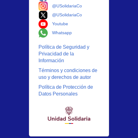
Logo Instagram
@USolidariaCo
Logo X
@USolidariaCo
Logo Youtube
Youtube
Logo Whatsapp
Whatsapp
Política de Seguridad y
Privacidad de la
Información
Términos y condiciones de
uso y derechos de autor
Política de Protección de
Datos Personales