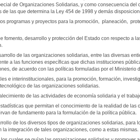
ial de Organizaciones Solidarias, y como consecuencia del c
 de las que determina la Ley 454 de 1998 y demás disposiciones
tar los programas y proyectos para la promoción, planeación, pro
de fomento, desarrollo y protección del Estado con respecto a l
o.
arrollo de las organizaciones solidarias, entre las diversas en
rente a las funciones específicas que dichas instituciones públi
es, de acuerdo con las políticas formuladas por el Ministerio 
ales e interinstitucionales, para la promoción, formación, investi
y tecnológico de las organizaciones solidarias.
alecimiento de las actividades de economía solidaria y el traba
 estadísticas que permitan el conocimiento de la realidad de las
irvan de fundamento para la formulación de la política pública.
rollo de los diversos tipos de organizaciones solidarias, para l
n la integración de tales organizaciones, como a estas mismas.
por los cuales se guían las organizaciones solidarias y promover