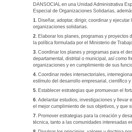
DANSOCIAL en una Unidad Administrativa Espec
Especial de Organizaciones Solidarias, además
1
. Diseñar, adoptar, dirigir, coordinar y ejecu
organizaciones solidarias.
2
. Elaborar los planes, programas y proyectos 
la política formulada por el Ministerio de Trabaj
3
. Coordinar los planes y programas para el des
departamental, distrital o municipal, así como f
organizaciones y en cumplimiento de sus funcion
4
. Coordinar redes intersectoriales, interregion
estímulo del desarrollo empresarial, científico 
5
. Establecer estrategias que promuevan el fort
6
. Adelantar estudios, investigaciones y llevar
el mejor cumplimiento de sus objetivos, y que s
7
. Promover estrategias para la creación y desar
técnica, tanto a las comunidades interesadas e
8
. Divulgar los principios, valores y doctrina 