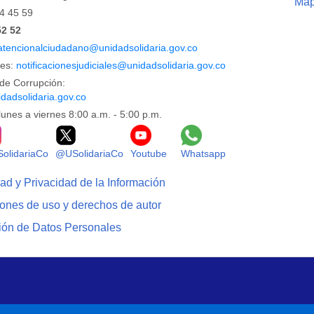
Map
44 45 59
52 52
atencionalciudadano@unidadsolidaria.gov.co
les:
notificacionesjudiciales@unidadsolidaria.gov.co
de Corrupción:
dadsolidaria.gov.co
lunes a viernes 8:00 a.m. - 5:00 p.m.
Facebook
Logo Instagram
Logo X
Logo Youtube
Logo Whatsapp
olidariaCo
@USolidariaCo
Youtube
Whatsapp
dad y Privacidad de la Información
iones de uso y derechos de autor
ción de Datos Personales