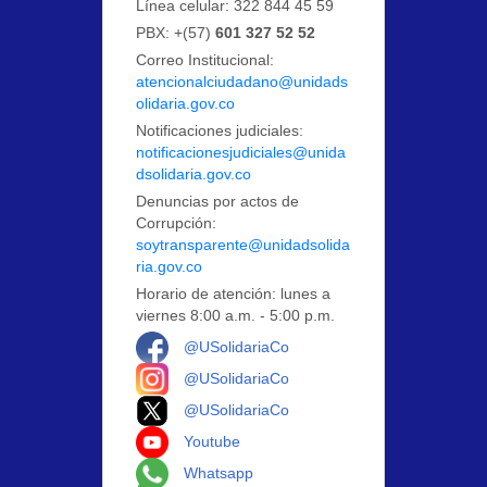
Línea celular: 322 844 45 59
PBX: +(57)
601 327 52 52
Correo Institucional:
atencionalciudadano@unidads
olidaria.gov.co
Notificaciones judiciales:
notificacionesjudiciales@unida
dsolidaria.gov.co
Denuncias por actos de
Corrupción:
soytransparente@unidadsolida
ria.gov.co
Horario de atención: lunes a
viernes 8:00 a.m. - 5:00 p.m.
Logo Facebook
@USolidariaCo
Logo Instagram
@USolidariaCo
Logo X
@USolidariaCo
Logo Youtube
Youtube
Logo Whatsapp
Whatsapp