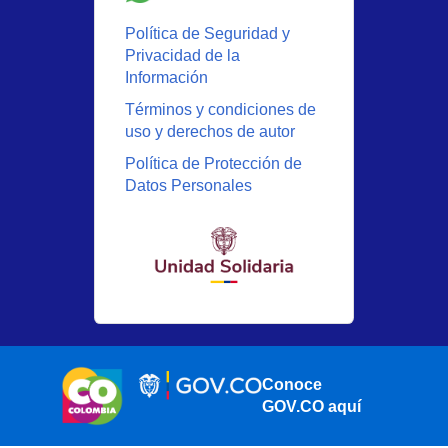
Política de Seguridad y
Privacidad de la
Información
Términos y condiciones de
uso y derechos de autor
Política de Protección de
Datos Personales
Conoce
GOV.CO aquí