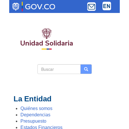
Pasar
al
contenido
principal
Search
Buscar
Buscar
Toggle navi
form
La Entidad
Quiénes somos
Dependencias
Presupuesto
Estados Financieros