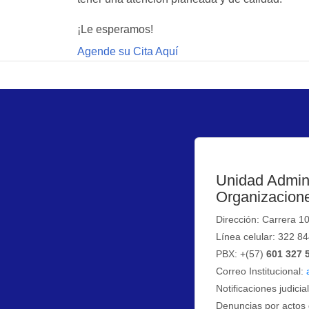
¡Le esperamos!
Agende su Cita Aquí
Unidad Admini
Organizacione
Dirección: Carrera 1
Línea celular: 322 8
PBX: +(57)
601 327 
Correo Institucional:
Notificaciones judicia
Denuncias por actos 