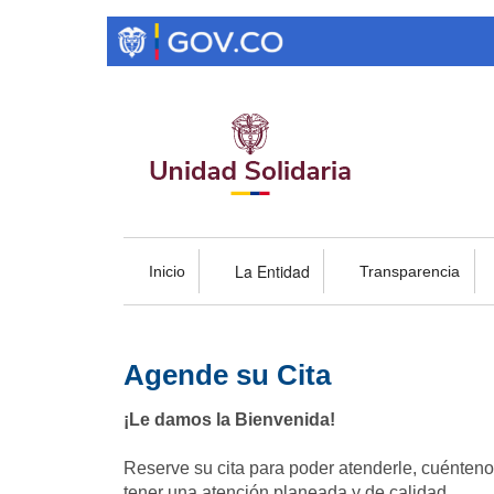
Pasar
al
contenido
principal
La Entidad
Inicio
Transparencia
Agende su Cita
¡Le damos la Bienvenida!
Reserve su cita para poder atenderle, cuénteno
tener una atención planeada y de calidad.