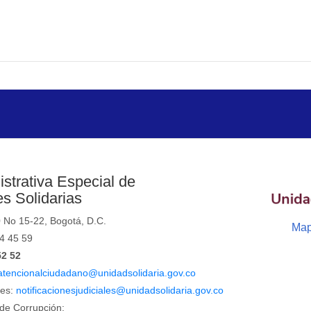
strativa Especial de
s Solidarias
0 No 15-22, Bogotá, D.C.
Map
44 45 59
52 52
atencionalciudadano@unidadsolidaria.gov.co
les:
notificacionesjudiciales@unidadsolidaria.gov.co
de Corrupción: