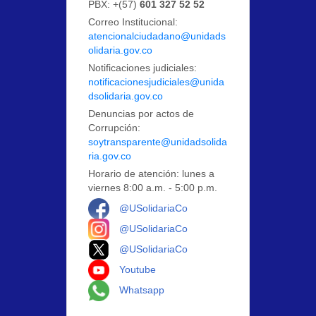
PBX: +(57)
601 327 52 52
Correo Institucional:
atencionalciudadano@unidads
olidaria.gov.co
Notificaciones judiciales:
notificacionesjudiciales@unida
dsolidaria.gov.co
Denuncias por actos de
Corrupción:
soytransparente@unidadsolida
ria.gov.co
Horario de atención: lunes a
viernes 8:00 a.m. - 5:00 p.m.
Logo Facebook
@USolidariaCo
Logo Instagram
@USolidariaCo
Logo X
@USolidariaCo
Logo Youtube
Youtube
Logo Whatsapp
Whatsapp