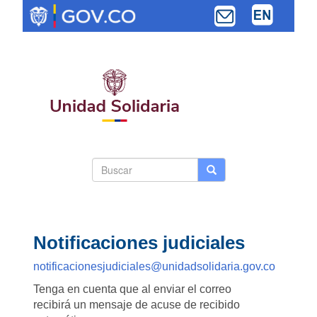
Pasar
al
contenido
principal
Search
Buscar
Buscar
Toggle navi
form
Notificaciones judiciales
notificacionesjudiciales@unidadsolidaria.gov.co
Tenga en cuenta que al enviar el correo
recibirá un mensaje de acuse de recibido