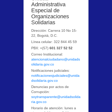
Administrativa
Especial de
Organizaciones
Solidarias
Dirección: Carrera 10 No 15-
22, Bogotá, D.C.
Línea celular: 322 844 45 59
PBX: +(57)
601 327 52 52
Correo Institucional:
atencionalciudadano@unidads
olidaria.gov.co
Notificaciones judiciales:
notificacionesjudiciales@unida
dsolidaria.gov.co
Denuncias por actos de
Corrupción:
soytransparente@unidadsolida
ria.gov.co
Horario de atención: lunes a