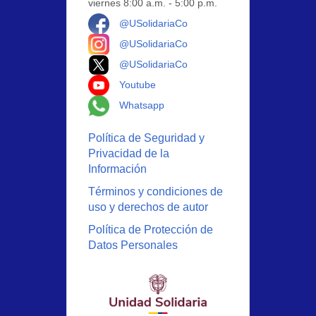
viernes 8:00 a.m. - 5:00 p.m.
Logo Facebook
@USolidariaCo
Logo Instagram
@USolidariaCo
Logo X
@USolidariaCo
Logo Youtube
Youtube
Logo Whatsapp
Whatsapp
Política de Seguridad y
Privacidad de la
Información
Términos y condiciones de
uso y derechos de autor
Política de Protección de
Datos Personales