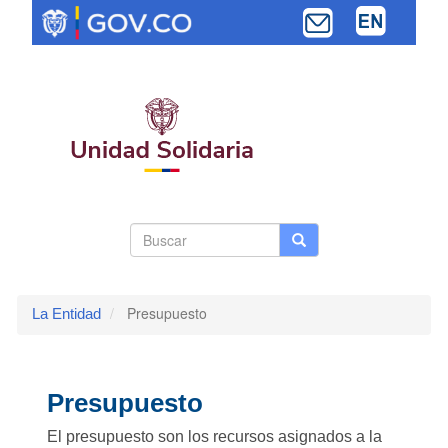
Pasar
al
contenido
principal
Search
Buscar
Buscar
Toggle navi
form
Presupuesto
La Entidad
Presupuesto
El presupuesto son los recursos asignados a la