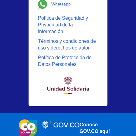
Logo Whatsapp
Whatsapp
Política de Seguridad y
Privacidad de la
Información
Términos y condiciones de
uso y derechos de autor
Política de Protección de
Datos Personales
Conoce
GOV.CO aquí