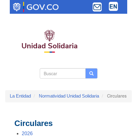
Pasar
al
contenido
principal
Search
Buscar
Buscar
Toggle navi
form
Circulares
La Entidad
Normatividad Unidad Solidaria
Circulares
2026