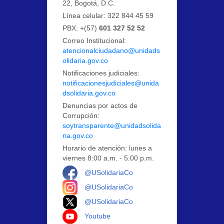
22, Bogotá, D.C.
Línea celular: 322 844 45 59
PBX: +(57)
601 327 52 52
Correo Institucional:
atencionalciudadano@unidads
olidaria.gov.co
Notificaciones judiciales:
notificacionesjudiciales@unida
dsolidaria.gov.co
Denuncias por actos de
Corrupción:
soytransparente@unidadsolida
ria.gov.co
Horario de atención: lunes a
viernes 8:00 a.m. - 5:00 p.m.
Logo Facebook
@USolidariaCo
Logo Instagram
@USolidariaCo
Logo X
@USolidariaCo
Logo Youtube
Youtube