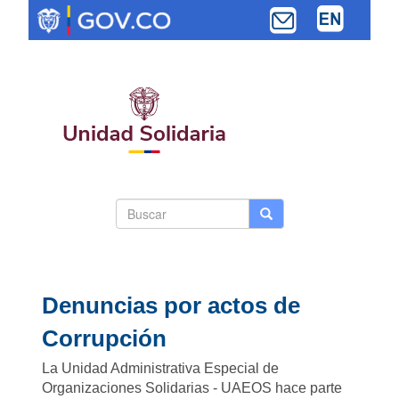
Pasar
al
contenido
principal
Search
Buscar
Buscar
Toggle navi
form
Denuncias por actos de
Corrupción
La Unidad Administrativa Especial de
Organizaciones Solidarias - UAEOS hace parte