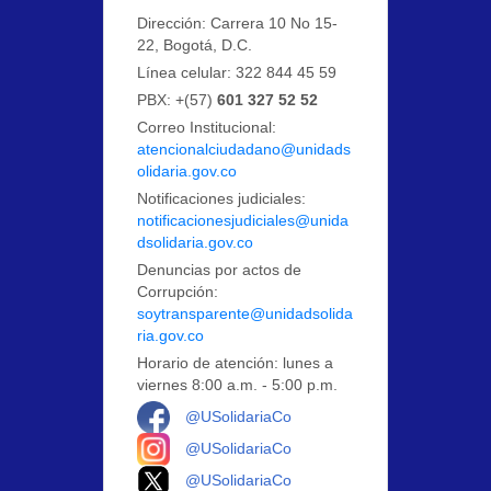
Dirección: Carrera 10 No 15-
22, Bogotá, D.C.
Línea celular: 322 844 45 59
PBX: +(57)
601 327 52 52
Correo Institucional:
atencionalciudadano@unidads
olidaria.gov.co
Notificaciones judiciales:
notificacionesjudiciales@unida
dsolidaria.gov.co
Denuncias por actos de
Corrupción:
soytransparente@unidadsolida
ria.gov.co
Horario de atención: lunes a
viernes 8:00 a.m. - 5:00 p.m.
Logo Facebook
@USolidariaCo
Logo Instagram
@USolidariaCo
Logo X
@USolidariaCo