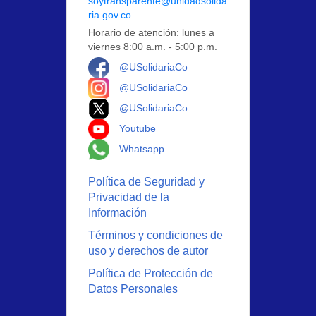
soytransparente@unidadsolida
ria.gov.co
Horario de atención: lunes a
viernes 8:00 a.m. - 5:00 p.m.
Logo Facebook
@USolidariaCo
Logo Instagram
@USolidariaCo
Logo X
@USolidariaCo
Logo Youtube
Youtube
Logo Whatsapp
Whatsapp
Política de Seguridad y
Privacidad de la
Información
Términos y condiciones de
uso y derechos de autor
Política de Protección de
Datos Personales