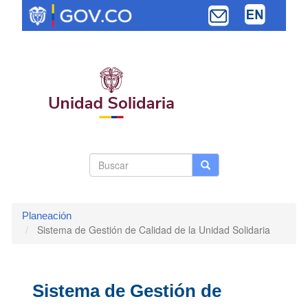
Pasar
al
contenido
principal
Search
Buscar
Buscar
Toggle navi
form
Planeación
Sistema de Gestión de Calidad de la Unidad Solidaria
Sistema de Gestión de