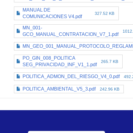
MANUAL DE
327.52 KB
COMUNICACIONES V4.pdf
MN_001-
1012
GCO_MANUAL_CONTRATACION_V7_1.pdf
MN_GEO_001_MANUAL_PROTOCOLO_REGLAME
PO_GIN_008_POLITICA
265.7 KB
SEG_PRIVACIDAD_INF_V1_1.pdf
POLITICA_ADMON_DEL_RIESGO_V4_0.pdf
492.
POLITICA_AMBIENTAL_V5_3.pdf
242.96 KB