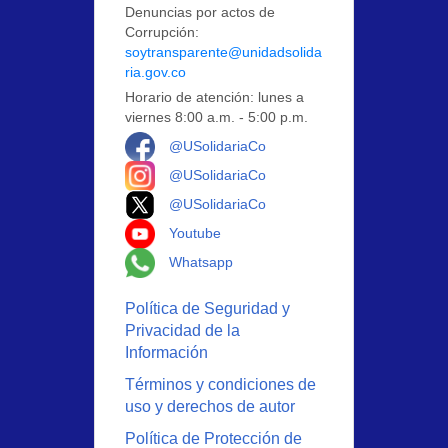
Denuncias por actos de
Corrupción:
soytransparente@unidadsolida
ria.gov.co
Horario de atención: lunes a
viernes 8:00 a.m. - 5:00 p.m.
Logo Facebook
@USolidariaCo
Logo Instagram
@USolidariaCo
Logo X
@USolidariaCo
Logo Youtube
Youtube
Logo Whatsapp
Whatsapp
Política de Seguridad y
Privacidad de la
Información
Términos y condiciones de
uso y derechos de autor
Política de Protección de