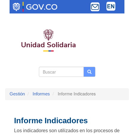
Pasar
al
contenido
principal
Search
Buscar
Buscar
Toggle navi
form
Informe Indicadores
Gestión
Informes
Informe Indicadores
Los indicadores son utilizados en los procesos de