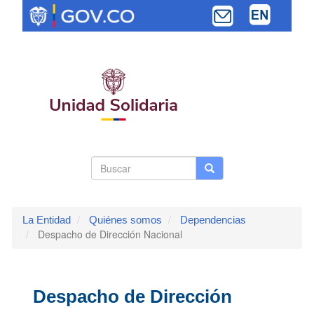
Pasar
al
contenido
principal
Search
Buscar
Buscar
Toggle navi
form
La Entidad
Quiénes somos
Dependencias
Despacho de Dirección Nacional
Despacho de Dirección