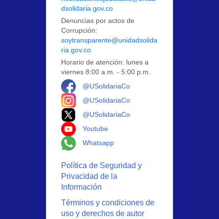
dsolidaria.gov.co
Denuncias por actos de
Corrupción:
soytransparente@unidadsolida
ria.gov.co
Horario de atención: lunes a
viernes 8:00 a.m. - 5:00 p.m.
Logo Facebook
@USolidariaCo
Logo Instagram
@USolidariaCo
Logo X
@USolidariaCo
Logo Youtube
Youtube
Logo Whatsapp
Whatsapp
Política de Seguridad y
Privacidad de la
Información
Términos y condiciones de
uso y derechos de autor