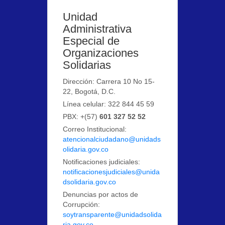
Unidad
Administrativa
Especial de
Organizaciones
Solidarias
Dirección: Carrera 10 No 15-
22, Bogotá, D.C.
Línea celular: 322 844 45 59
PBX: +(57)
601 327 52 52
Correo Institucional:
atencionalciudadano@unidads
olidaria.gov.co
Notificaciones judiciales:
notificacionesjudiciales@unida
dsolidaria.gov.co
Denuncias por actos de
Corrupción:
soytransparente@unidadsolida
ria.gov.co