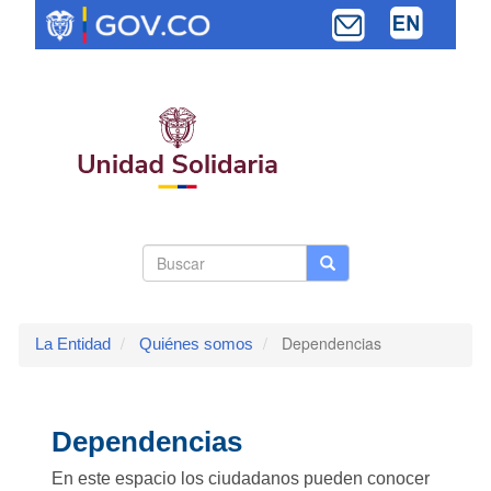
Pasar
al
contenido
principal
Search
Buscar
Buscar
Toggle navi
form
Dependencias
La Entidad
Quiénes somos
Dependencias
En este espacio los ciudadanos pueden conocer