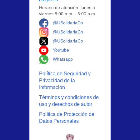
Horario de atención: lunes a
viernes 8:00 a.m. - 5:00 p.m.
Logo Facebook
@USolidariaCo
Logo Instagram
@USolidariaCo
Logo X
@USolidariaCo
Logo Youtube
Youtube
Logo Whatsapp
Whatsapp
Política de Seguridad y
Privacidad de la
Información
Términos y condiciones de
uso y derechos de autor
Política de Protección de
Datos Personales