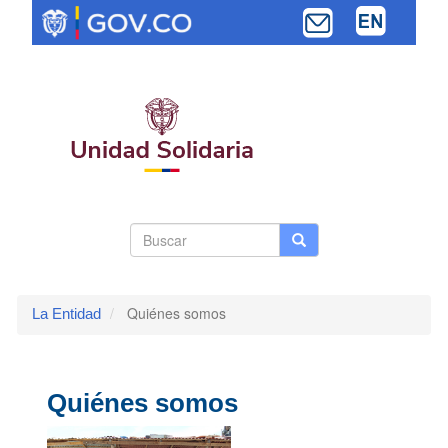
Pasar
al
contenido
principal
Search
Buscar
Buscar
Toggle navi
form
Quiénes somos
La Entidad
Quiénes somos