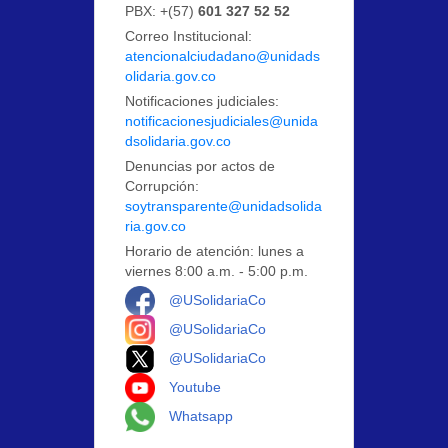
PBX: +(57)
601 327 52 52
Correo Institucional:
atencionalciudadano@unidads
olidaria.gov.co
Notificaciones judiciales:
notificacionesjudiciales@unida
dsolidaria.gov.co
Denuncias por actos de
Corrupción:
soytransparente@unidadsolida
ria.gov.co
Horario de atención: lunes a
viernes 8:00 a.m. - 5:00 p.m.
Logo Facebook
@USolidariaCo
Logo Instagram
@USolidariaCo
Logo X
@USolidariaCo
Logo Youtube
Youtube
Logo Whatsapp
Whatsapp