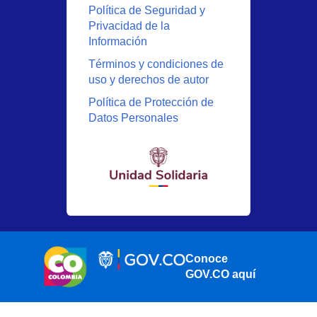
Política de Seguridad y
Privacidad de la
Información
Términos y condiciones de
uso y derechos de autor
Política de Protección de
Datos Personales
Conoce
GOV.CO aquí