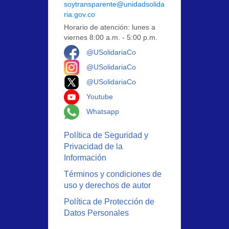
soytransparente@unidadsolida
ria.gov.co
Horario de atención: lunes a
viernes 8:00 a.m. - 5:00 p.m.
Logo Facebook
@USolidariaCo
Logo Instagram
@USolidariaCo
Logo X
@USolidariaCo
Logo Youtube
Youtube
Logo Whatsapp
Whatsapp
Política de Seguridad y
Privacidad de la
Información
Términos y condiciones de
uso y derechos de autor
Política de Protección de
Datos Personales