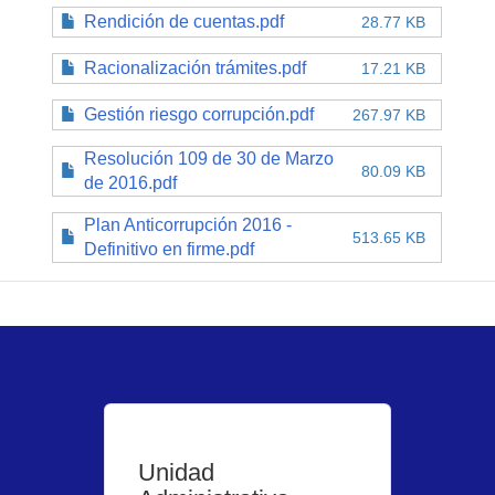
Rendición de cuentas.pdf
28.77 KB
Racionalización trámites.pdf
17.21 KB
Gestión riesgo corrupción.pdf
267.97 KB
Resolución 109 de 30 de Marzo
80.09 KB
de 2016.pdf
Plan Anticorrupción 2016 -
513.65 KB
Definitivo en firme.pdf
Unidad