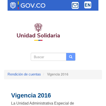
Pasar
al
contenido
principal
Search
Buscar
Buscar
Toggle navi
form
Vigencia 2016
Rendición de cuentas
Vigencia 2016
La Unidad Administrativa Especial de