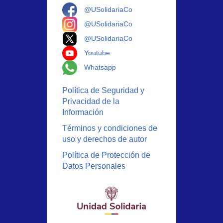
Logo Facebook
@USolidariaCo
Logo Instagram
@USolidariaCo
Logo X
@USolidariaCo
Logo Youtube
Youtube
Logo Whatsapp
Whatsapp
Política de Seguridad y
Privacidad de la
Información
Términos y condiciones de
uso y derechos de autor
Política de Protección de
Datos Personales