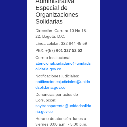
Administrativa
Especial de
Organizaciones
Solidarias
Dirección: Carrera 10 No 15-
22, Bogotá, D.C.
Línea celular: 322 844 45 59
PBX: +(57)
601 327 52 52
Correo Institucional:
atencionalciudadano@unidads
olidaria.gov.co
Notificaciones judiciales:
notificacionesjudiciales@unida
dsolidaria.gov.co
Denuncias por actos de
Corrupción:
soytransparente@unidadsolida
ria.gov.co
Horario de atención: lunes a
viernes 8:00 a.m. - 5:00 p.m.