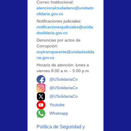
Correo Institucional:
atencionalciudadano@unidads
olidaria.gov.co
Notificaciones judiciales:
notificacionesjudiciales@unida
dsolidaria.gov.co
Denuncias por actos de
Corrupción:
soytransparente@unidadsolida
ria.gov.co
Horario de atención: lunes a
viernes 8:00 a.m. - 5:00 p.m.
Logo Facebook
@USolidariaCo
Logo Instagram
@USolidariaCo
Logo X
@USolidariaCo
Logo Youtube
Youtube
Logo Whatsapp
Whatsapp
Política de Seguridad y