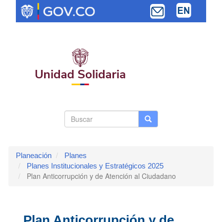
Pasar
al
contenido
principal
Search
Buscar
Buscar
Toggle navi
form
Planeación
Planes
Planes Institucionales y Estratégicos 2025
Plan Anticorrupción y de Atención al Ciudadano
Plan Anticorrupción y de