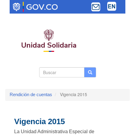
Pasar
al
contenido
principal
Search
Buscar
Buscar
Toggle navi
form
Vigencia 2015
Rendición de cuentas
Vigencia 2015
La Unidad Administrativa Especial de