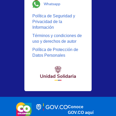
Logo Whatsapp
Whatsapp
Política de Seguridad y
Privacidad de la
Información
Términos y condiciones de
uso y derechos de autor
Política de Protección de
Datos Personales
Conoce
GOV.CO aquí