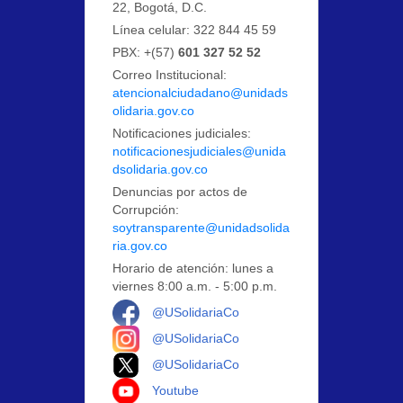
22, Bogotá, D.C.
Línea celular: 322 844 45 59
PBX: +(57)
601 327 52 52
Correo Institucional:
atencionalciudadano@unidads
olidaria.gov.co
Notificaciones judiciales:
notificacionesjudiciales@unida
dsolidaria.gov.co
Denuncias por actos de
Corrupción:
soytransparente@unidadsolida
ria.gov.co
Horario de atención: lunes a
viernes 8:00 a.m. - 5:00 p.m.
Logo Facebook
@USolidariaCo
Logo Instagram
@USolidariaCo
Logo X
@USolidariaCo
Logo Youtube
Youtube