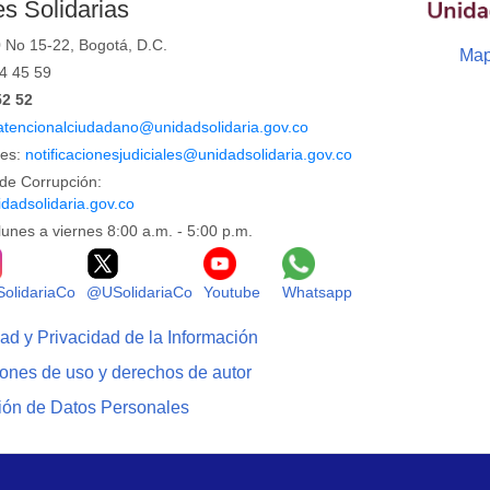
s Solidarias
0 No 15-22, Bogotá, D.C.
Map
44 45 59
52 52
atencionalciudadano@unidadsolidaria.gov.co
les:
notificacionesjudiciales@unidadsolidaria.gov.co
de Corrupción:
dadsolidaria.gov.co
lunes a viernes 8:00 a.m. - 5:00 p.m.
Facebook
Logo Instagram
Logo X
Logo Youtube
Logo Whatsapp
olidariaCo
@USolidariaCo
Youtube
Whatsapp
dad y Privacidad de la Información
iones de uso y derechos de autor
ción de Datos Personales