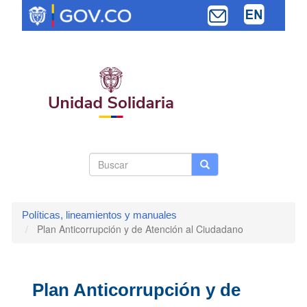
Pasar
al
contenido
principal
Search
Buscar
Buscar
Toggle navi
form
Políticas, lineamientos y manuales
Plan Anticorrupción y de Atención al Ciudadano
Plan Anticorrupción y de