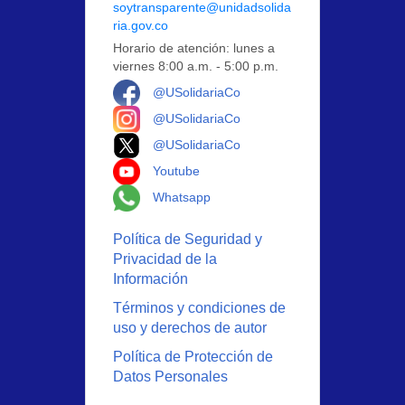
soytransparente@unidadsolida
ria.gov.co
Horario de atención: lunes a
viernes 8:00 a.m. - 5:00 p.m.
Logo Facebook
@USolidariaCo
Logo Instagram
@USolidariaCo
Logo X
@USolidariaCo
Logo Youtube
Youtube
Logo Whatsapp
Whatsapp
Política de Seguridad y
Privacidad de la
Información
Términos y condiciones de
uso y derechos de autor
Política de Protección de
Datos Personales