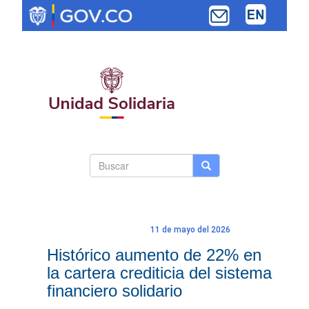
Pasar
al
contenido
principal
Search
Buscar
Buscar
Toggle navi
form
11 de mayo del 2026
Histórico aumento de 22% en
la cartera crediticia del sistema
financiero solidario