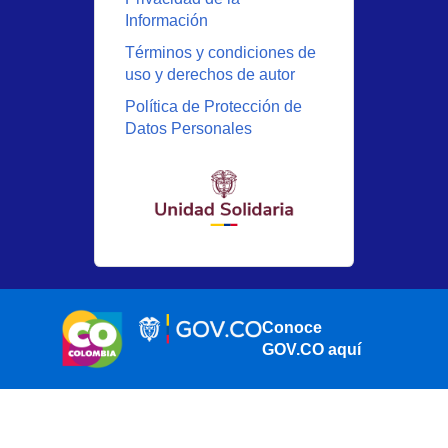
Información
Términos y condiciones de
uso y derechos de autor
Política de Protección de
Datos Personales
Conoce
GOV.CO aquí