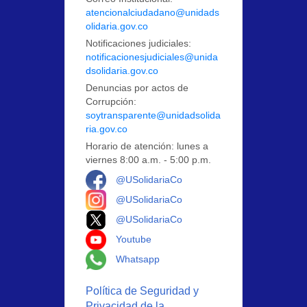
atencionalciudadano@unidads
olidaria.gov.co
Notificaciones judiciales:
notificacionesjudiciales@unida
dsolidaria.gov.co
Denuncias por actos de
Corrupción:
soytransparente@unidadsolida
ria.gov.co
Horario de atención: lunes a
viernes 8:00 a.m. - 5:00 p.m.
Logo Facebook
@USolidariaCo
Logo Instagram
@USolidariaCo
Logo X
@USolidariaCo
Logo Youtube
Youtube
Logo Whatsapp
Whatsapp
Política de Seguridad y
Privacidad de la