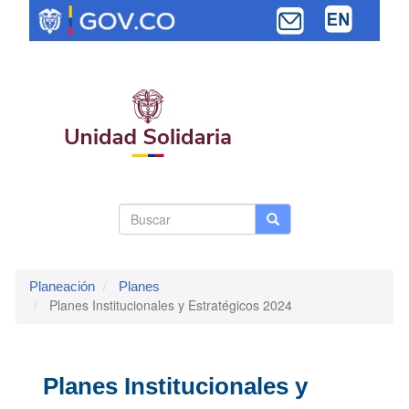
Pasar
al
contenido
principal
Search
Buscar
Buscar
Toggle navi
form
Planeación
Planes
Planes Institucionales y Estratégicos 2024
Planes Institucionales y