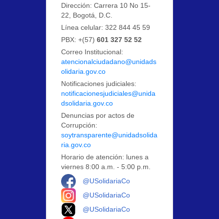
Dirección: Carrera 10 No 15-
22, Bogotá, D.C.
Línea celular: 322 844 45 59
PBX: +(57)
601 327 52 52
Correo Institucional:
atencionalciudadano@unidads
olidaria.gov.co
Notificaciones judiciales:
notificacionesjudiciales@unida
dsolidaria.gov.co
Denuncias por actos de
Corrupción:
soytransparente@unidadsolida
ria.gov.co
Horario de atención: lunes a
viernes 8:00 a.m. - 5:00 p.m.
Logo Facebook
@USolidariaCo
Logo Instagram
@USolidariaCo
Logo X
@USolidariaCo