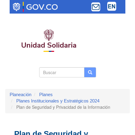
Pasar
al
contenido
principal
Search
Buscar
Buscar
Toggle navi
form
Planeación
Planes
Planes Institucionales y Estratégicos 2024
Plan de Seguridad y Privacidad de la Información
Plan de Seguridad y