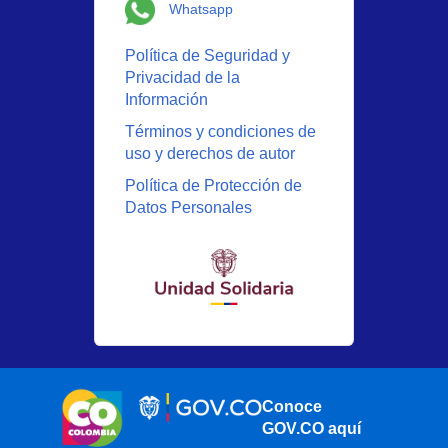
Logo Whatsapp
Whatsapp
Política de Seguridad y
Privacidad de la
Información
Términos y condiciones de
uso y derechos de autor
Política de Protección de
Datos Personales
Conoce
GOV.CO aquí