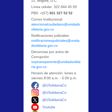
22, Bogotá, D.C.
Línea celular: 322 844 45 59
PBX: +(57)
601 327 52 52
Correo Institucional:
atencionalciudadano@unidads
olidaria.gov.co
Notificaciones judiciales:
notificacionesjudiciales@unida
dsolidaria.gov.co
Denuncias por actos de
Corrupción:
soytransparente@unidadsolida
ria.gov.co
Horario de atención: lunes a
viernes 8:00 a.m. - 5:00 p.m.
Logo Facebook
@USolidariaCo
Logo Instagram
@USolidariaCo
Logo X
@USolidariaCo
Logo Youtube
Youtube