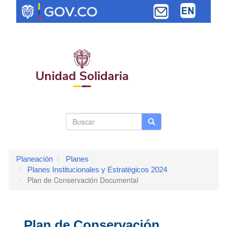
Pasar
al
contenido
principal
Search
Buscar
Buscar
Toggle navi
form
Planeación
Planes
Planes Institucionales y Estratégicos 2024
Plan de Conservación Documental
Plan de Conservación