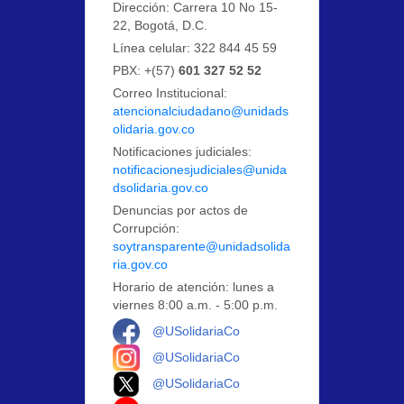
Dirección: Carrera 10 No 15-
22, Bogotá, D.C.
Línea celular: 322 844 45 59
PBX: +(57)
601 327 52 52
Correo Institucional:
atencionalciudadano@unidads
olidaria.gov.co
Notificaciones judiciales:
notificacionesjudiciales@unida
dsolidaria.gov.co
Denuncias por actos de
Corrupción:
soytransparente@unidadsolida
ria.gov.co
Horario de atención: lunes a
viernes 8:00 a.m. - 5:00 p.m.
Logo Facebook
@USolidariaCo
Logo Instagram
@USolidariaCo
Logo X
@USolidariaCo