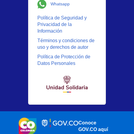
Logo Whatsapp
Whatsapp
Política de Seguridad y
Privacidad de la
Información
Términos y condiciones de
uso y derechos de autor
Política de Protección de
Datos Personales
Conoce
GOV.CO aquí