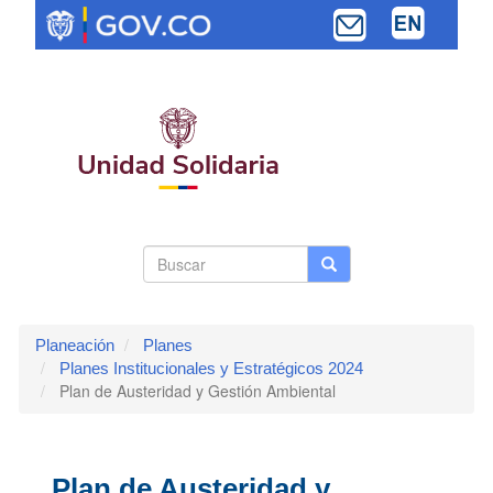
Pasar
al
contenido
principal
Search
Buscar
Buscar
Toggle navi
form
Planeación
Planes
Planes Institucionales y Estratégicos 2024
Plan de Austeridad y Gestión Ambiental
Plan de Austeridad y