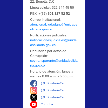
22, Bogotá, D.C.
Línea celular: 322 844 45 59
PBX: +(57)
601 327 52 52
Correo Institucional:
atencionalciudadano@unidads
olidaria.gov.co
Notificaciones judiciales:
notificacionesjudiciales@unida
dsolidaria.gov.co
Denuncias por actos de
Corrupción:
soytransparente@unidadsolida
ria.gov.co
Horario de atención: lunes a
viernes 8:00 a.m. - 5:00 p.m.
Logo Facebook
@USolidariaCo
Logo Instagram
@USolidariaCo
Logo X
@USolidariaCo
Logo Youtube
Youtube