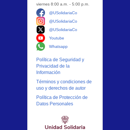
viernes 8:00 a.m. - 5:00 p.m.
Logo Facebook
@USolidariaCo
Logo Instagram
@USolidariaCo
Logo X
@USolidariaCo
Logo Youtube
Youtube
Logo Whatsapp
Whatsapp
Política de Seguridad y
Privacidad de la
Información
Términos y condiciones de
uso y derechos de autor
Política de Protección de
Datos Personales