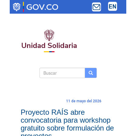
Pasar
al
contenido
principal
Search
Buscar
Buscar
Toggle navi
form
11 de mayo del 2026
Proyecto RAÍS abre
convocatoria para workshop
gratuito sobre formulación de
proyectos