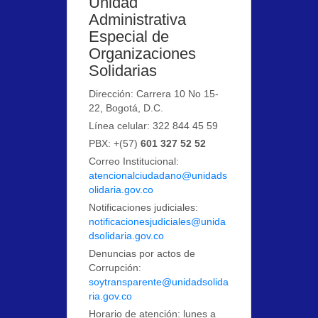
Unidad
Administrativa
Especial de
Organizaciones
Solidarias
Dirección: Carrera 10 No 15-
22, Bogotá, D.C.
Línea celular: 322 844 45 59
PBX: +(57)
601 327 52 52
Correo Institucional:
atencionalciudadano@unidads
olidaria.gov.co
Notificaciones judiciales:
notificacionesjudiciales@unida
dsolidaria.gov.co
Denuncias por actos de
Corrupción:
soytransparente@unidadsolida
ria.gov.co
Horario de atención: lunes a