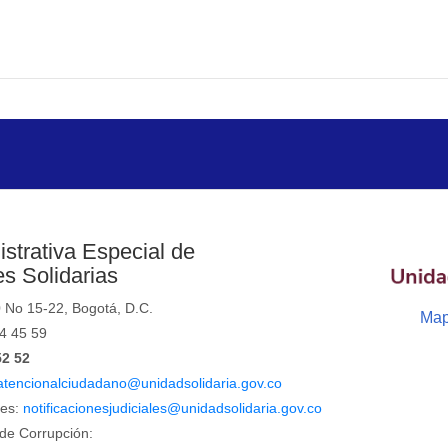
strativa Especial de
s Solidarias
0 No 15-22, Bogotá, D.C.
Map
44 45 59
52 52
atencionalciudadano@unidadsolidaria.gov.co
les:
notificacionesjudiciales@unidadsolidaria.gov.co
de Corrupción: