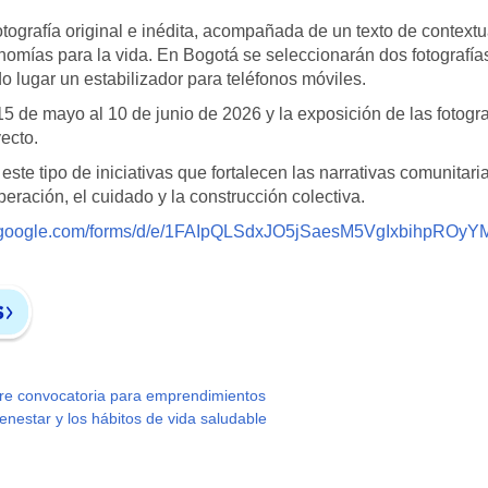
tografía original e inédita, acompañada de un texto de contextu
conomías para la vida. En Bogotá se seleccionarán dos fotografía
 lugar un estabilizador para teléfonos móviles.
15 de mayo al 10 de junio de 2026 y la exposición de las fotogra
yecto.
te tipo de iniciativas que fortalecen las narrativas comunitaria
peración, el cuidado y la construcción colectiva.
cs.google.com/forms/d/e/1FAIpQLSdxJO5jSaesM5VgIxbihpROy
re convocatoria para emprendimientos
nestar y los hábitos de vida saludable