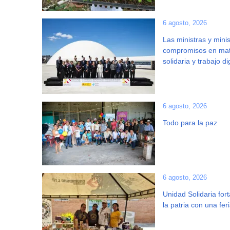
6 agosto, 2026
Las ministras y min
compromisos en mate
solidaria y trabajo dig
6 agosto, 2026
Todo para la paz
6 agosto, 2026
Unidad Solidaria fo
la patria con una fe