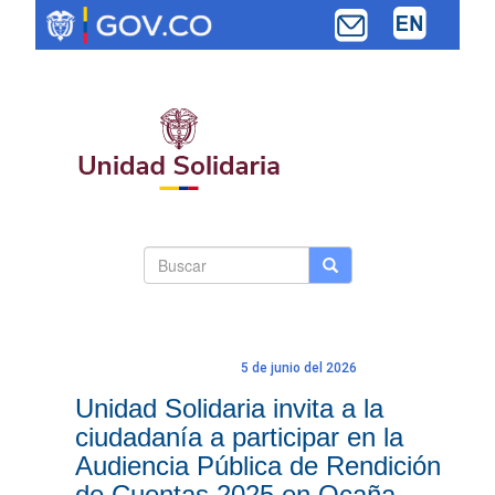
Pasar
al
contenido
principal
Search
Buscar
Buscar
Toggle navi
form
5 de junio del 2026
Unidad Solidaria invita a la
ciudadanía a participar en la
Audiencia Pública de Rendición
de Cuentas 2025 en Ocaña,