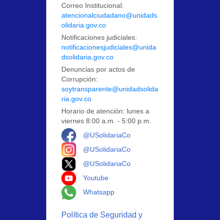
Correo Institucional:
atencionalciudadano@unidads
olidaria.gov.co
Notificaciones judiciales:
notificacionesjudiciales@unida
dsolidaria.gov.co
Denuncias por actos de
Corrupción:
soytransparente@unidadsolida
ria.gov.co
Horario de atención: lunes a
viernes 8:00 a.m. - 5:00 p.m.
Logo Facebook
@USolidariaCo
Logo Instagram
@USolidariaCo
Logo X
@USolidariaCo
Logo Youtube
Youtube
Logo Whatsapp
Whatsapp
Política de Seguridad y