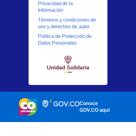
Privacidad de la
Información
Términos y condiciones de
uso y derechos de autor
Política de Protección de
Datos Personales
Conoce
GOV.CO aquí