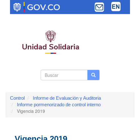
Pasar
al
contenido
principal
Search
Buscar
Buscar
Toggle navi
form
Control
Informe de Evaluación y Auditoria
Informe pormenorizado de control interno
Vigencia 2019
Vigencia 2019