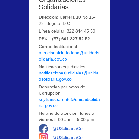
Solidarias
Dirección: Carrera 10 No 15-
22, Bogotá, D.C.
Línea celular: 322 844 45 59
PBX: +(57)
601 327 52 52
Correo Institucional:
atencionalciudadano@unidads
olidaria.gov.co
Notificaciones judiciales:
notificacionesjudiciales@unida
dsolidaria.gov.co
Denuncias por actos de
Corrupción:
soytransparente@unidadsolida
ria.gov.co
Horario de atención: lunes a
viernes 8:00 a.m. - 5:00 p.m.
Logo Facebook
@USolidariaCo
Logo Instagram
@USolidariaCo