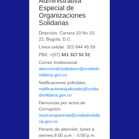
Administrativa
Especial de
Organizaciones
Solidarias
Dirección: Carrera 10 No 15-
22, Bogotá, D.C.
Línea celular: 322 844 45 59
PBX: +(57)
601 327 52 52
Correo Institucional:
atencionalciudadano@unidads
olidaria.gov.co
Notificaciones judiciales:
notificacionesjudiciales@unida
dsolidaria.gov.co
Denuncias por actos de
Corrupción:
soytransparente@unidadsolida
ria.gov.co
Horario de atención: lunes a
viernes 8:00 a.m. - 5:00 p.m.