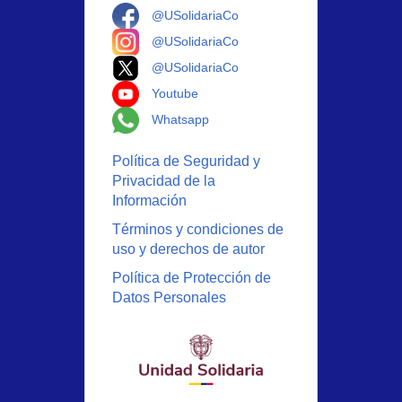
Logo Facebook
@USolidariaCo
Logo Instagram
@USolidariaCo
Logo X
@USolidariaCo
Logo Youtube
Youtube
Logo Whatsapp
Whatsapp
Política de Seguridad y
Privacidad de la
Información
Términos y condiciones de
uso y derechos de autor
Política de Protección de
Datos Personales