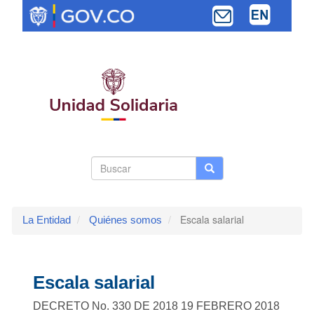
Pasar
al
contenido
principal
Search
Buscar
Buscar
Toggle navi
form
Escala salarial
La Entidad
Quiénes somos
Escala salarial
DECRETO No. 330 DE 2018 19 FEBRERO 2018