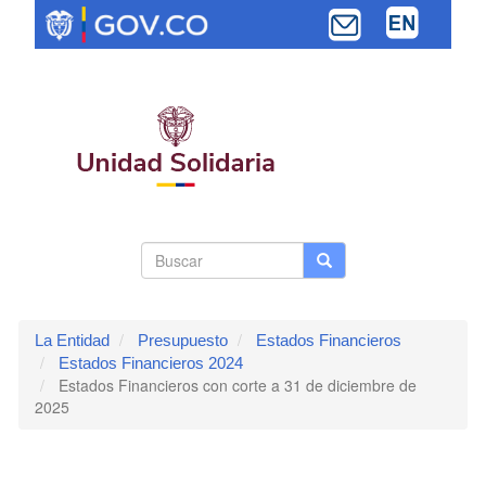
Pasar
al
contenido
principal
Search
Buscar
Buscar
Toggle navi
form
La Entidad
Presupuesto
Estados Financieros
Estados Financieros 2024
Estados Financieros con corte a 31 de diciembre de
2025