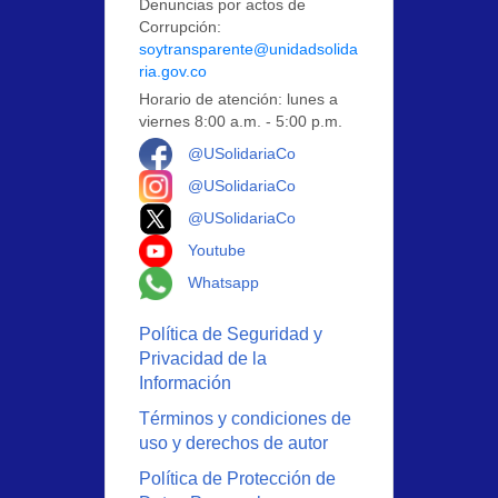
Denuncias por actos de
Corrupción:
soytransparente@unidadsolida
ria.gov.co
Horario de atención: lunes a
viernes 8:00 a.m. - 5:00 p.m.
Logo Facebook
@USolidariaCo
Logo Instagram
@USolidariaCo
Logo X
@USolidariaCo
Logo Youtube
Youtube
Logo Whatsapp
Whatsapp
Política de Seguridad y
Privacidad de la
Información
Términos y condiciones de
uso y derechos de autor
Política de Protección de