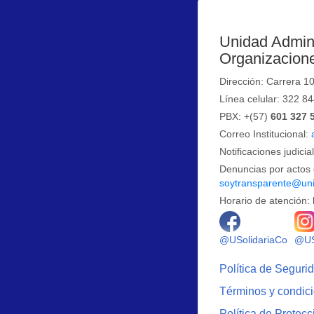
Unidad Admini
Organizacione
Dirección: Carrera 1
Línea celular: 322 8
PBX: +(57)
601 327 
Correo Institucional:
Notificaciones judicia
Denuncias por actos 
soytransparente@uni
Horario de atención: 
Logo 
@USolidariaCo
@US
Política de Seguri
Términos y condic
Política de Protec