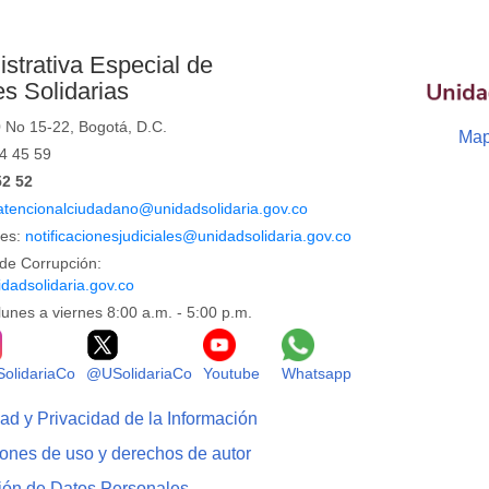
strativa Especial de
s Solidarias
0 No 15-22, Bogotá, D.C.
Map
44 45 59
52 52
atencionalciudadano@unidadsolidaria.gov.co
les:
notificacionesjudiciales@unidadsolidaria.gov.co
de Corrupción:
dadsolidaria.gov.co
lunes a viernes 8:00 a.m. - 5:00 p.m.
Facebook
Logo Instagram
Logo X
Logo Youtube
Logo Whatsapp
olidariaCo
@USolidariaCo
Youtube
Whatsapp
dad y Privacidad de la Información
iones de uso y derechos de autor
ción de Datos Personales