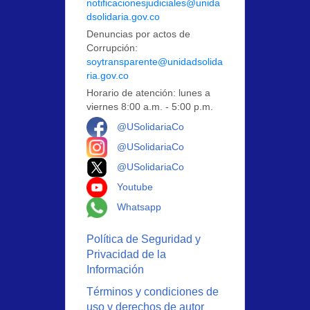
notificacionesjudiciales@unida
dsolidaria.gov.co
Denuncias por actos de
Corrupción:
soytransparente@unidadsolida
ria.gov.co
Horario de atención: lunes a
viernes 8:00 a.m. - 5:00 p.m.
Logo Facebook
@USolidariaCo
Logo Instagram
@USolidariaCo
Logo X
@USolidariaCo
Logo Youtube
Youtube
Logo Whatsapp
Whatsapp
Política de Seguridad y
Privacidad de la
Información
Términos y condiciones de
uso y derechos de autor