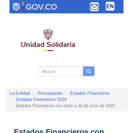
Pasar
al
contenido
principal
Search
Buscar
Buscar
Toggle navi
form
La Entidad
Presupuesto
Estados Financieros
Estados Financieros 2024
Estados Financieros con corte a 30 de junio de 2025
Estados Financieros con