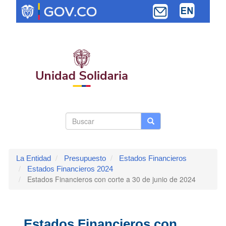
Pasar
al
contenido
principal
Search
Buscar
Buscar
Toggle navi
form
La Entidad
Presupuesto
Estados Financieros
Estados Financieros 2024
Estados Financieros con corte a 30 de junio de 2024
Estados Financieros con