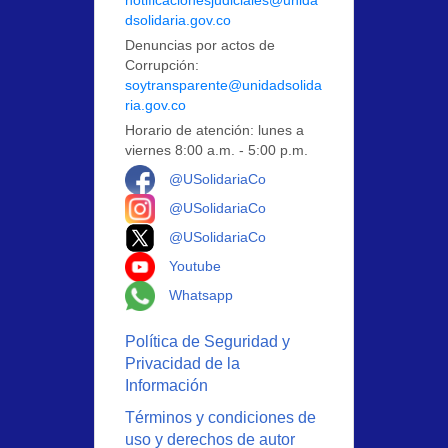
dsolidaria.gov.co
Denuncias por actos de
Corrupción:
soytransparente@unidadsolida
ria.gov.co
Horario de atención: lunes a
viernes 8:00 a.m. - 5:00 p.m.
Logo Facebook
@USolidariaCo
Logo Instagram
@USolidariaCo
Logo X
@USolidariaCo
Logo Youtube
Youtube
Logo Whatsapp
Whatsapp
Política de Seguridad y
Privacidad de la
Información
Términos y condiciones de
uso y derechos de autor