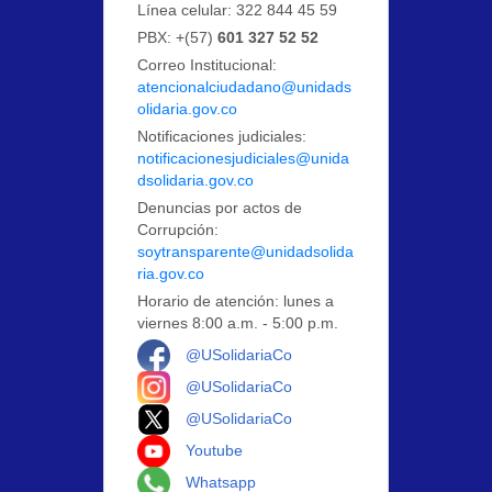
Línea celular: 322 844 45 59
PBX: +(57)
601 327 52 52
Correo Institucional:
atencionalciudadano@unidads
olidaria.gov.co
Notificaciones judiciales:
notificacionesjudiciales@unida
dsolidaria.gov.co
Denuncias por actos de
Corrupción:
soytransparente@unidadsolida
ria.gov.co
Horario de atención: lunes a
viernes 8:00 a.m. - 5:00 p.m.
Logo Facebook
@USolidariaCo
Logo Instagram
@USolidariaCo
Logo X
@USolidariaCo
Logo Youtube
Youtube
Logo Whatsapp
Whatsapp