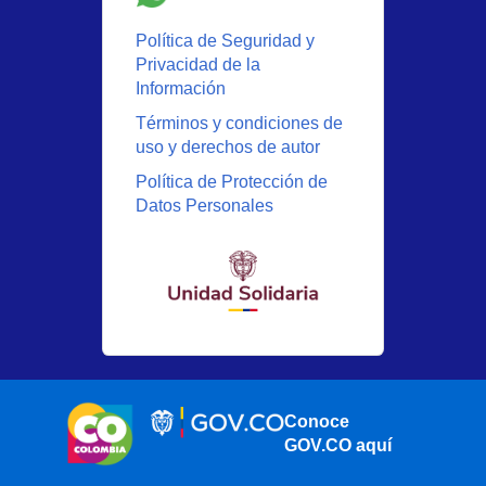
Política de Seguridad y
Privacidad de la
Información
Términos y condiciones de
uso y derechos de autor
Política de Protección de
Datos Personales
Conoce
GOV.CO aquí