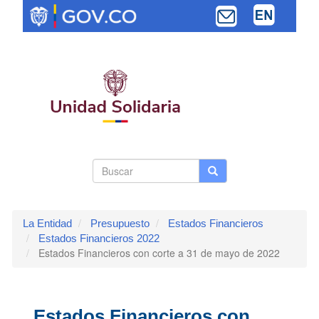
Pasar
al
contenido
principal
Search
Buscar
Buscar
Toggle navi
form
La Entidad
Presupuesto
Estados Financieros
Estados Financieros 2022
Estados Financieros con corte a 31 de mayo de 2022
Estados Financieros con