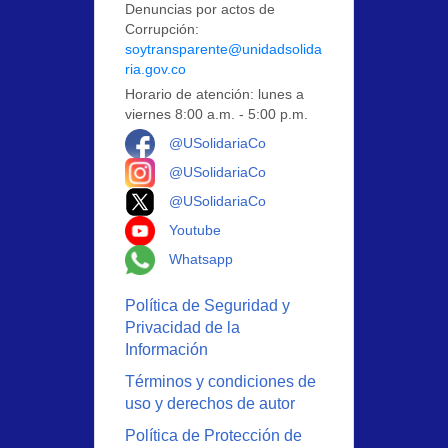
Denuncias por actos de
Corrupción:
soytransparente@unidadsolida
ria.gov.co
Horario de atención: lunes a
viernes 8:00 a.m. - 5:00 p.m.
Logo Facebook
@USolidariaCo
Logo Instagram
@USolidariaCo
Logo X
@USolidariaCo
Logo Youtube
Youtube
Logo Whatsapp
Whatsapp
Política de Seguridad y
Privacidad de la
Información
Términos y condiciones de
uso y derechos de autor
Política de Protección de