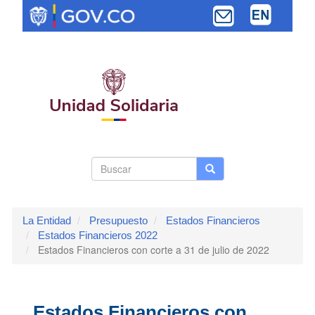
Pasar
al
contenido
principal
Search
Buscar
Buscar
Toggle navi
form
La Entidad
Presupuesto
Estados Financieros
Estados Financieros 2022
Estados Financieros con corte a 31 de julio de 2022
Estados Financieros con