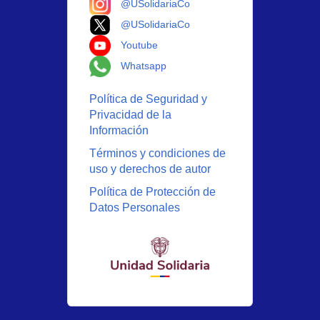
@USolidariaCo
Logo X
@USolidariaCo
Logo Youtube
Youtube
Logo Whatsapp
Whatsapp
Política de Seguridad y
Privacidad de la
Información
Términos y condiciones de
uso y derechos de autor
Política de Protección de
Datos Personales