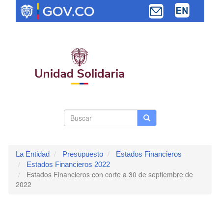
Pasar
al
contenido
principal
Search
Buscar
Buscar
Toggle navi
form
La Entidad
Presupuesto
Estados Financieros
Estados Financieros 2022
Estados Financieros con corte a 30 de septiembre de
2022