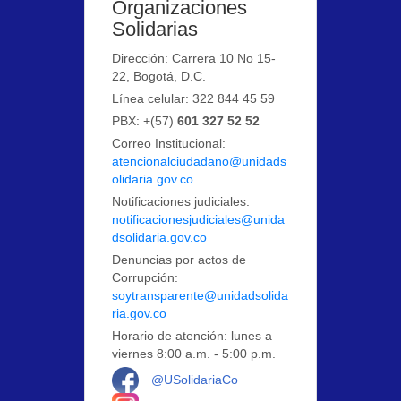
Organizaciones
Solidarias
Dirección: Carrera 10 No 15-
22, Bogotá, D.C.
Línea celular: 322 844 45 59
PBX: +(57)
601 327 52 52
Correo Institucional:
atencionalciudadano@unidads
olidaria.gov.co
Notificaciones judiciales:
notificacionesjudiciales@unida
dsolidaria.gov.co
Denuncias por actos de
Corrupción:
soytransparente@unidadsolida
ria.gov.co
Horario de atención: lunes a
viernes 8:00 a.m. - 5:00 p.m.
Logo Facebook
@USolidariaCo
Logo Instagram