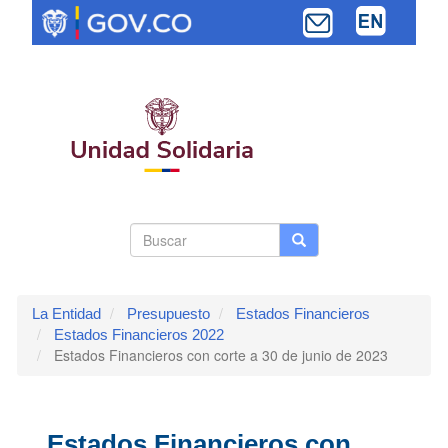
Pasar
al
contenido
principal
Search
Buscar
Buscar
Toggle navi
form
La Entidad
Presupuesto
Estados Financieros
Estados Financieros 2022
Estados Financieros con corte a 30 de junio de 2023
Estados Financieros con