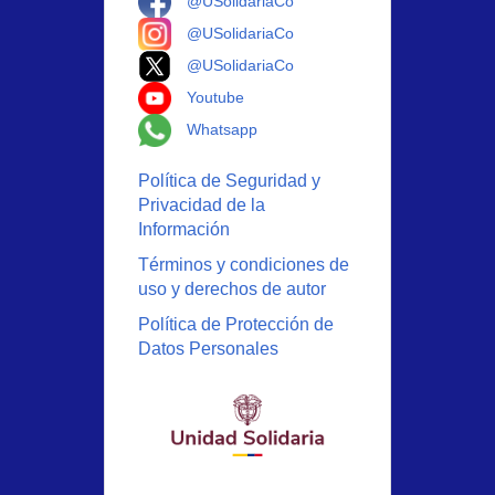
@USolidariaCo
Logo Instagram
@USolidariaCo
Logo X
@USolidariaCo
Logo Youtube
Youtube
Logo Whatsapp
Whatsapp
Política de Seguridad y
Privacidad de la
Información
Términos y condiciones de
uso y derechos de autor
Política de Protección de
Datos Personales