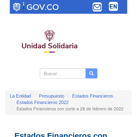
Pasar
al
contenido
principal
Search
Buscar
Buscar
Toggle navi
form
La Entidad
Presupuesto
Estados Financieros
Estados Financieros 2022
Estados Financieros con corte a 28 de febrero de 2022
Estados Financieros con