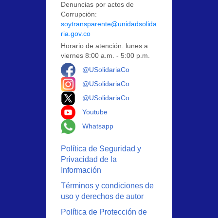
Denuncias por actos de
Corrupción:
soytransparente@unidadsolida
ria.gov.co
Horario de atención: lunes a
viernes 8:00 a.m. - 5:00 p.m.
Logo Facebook
@USolidariaCo
Logo Instagram
@USolidariaCo
Logo X
@USolidariaCo
Logo Youtube
Youtube
Logo Whatsapp
Whatsapp
Política de Seguridad y
Privacidad de la
Información
Términos y condiciones de
uso y derechos de autor
Política de Protección de