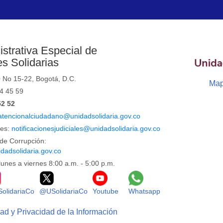
strativa Especial de
s Solidarias
0 No 15-22, Bogotá, D.C.
Map
44 45 59
52 52
atencionalciudadano@unidadsolidaria.gov.co
les:
notificacionesjudiciales@unidadsolidaria.gov.co
de Corrupción:
dadsolidaria.gov.co
lunes a viernes 8:00 a.m. - 5:00 p.m.
Facebook
Logo Instagram
Logo X
Logo Youtube
Logo Whatsapp
olidariaCo
@USolidariaCo
Youtube
Whatsapp
dad y Privacidad de la Información