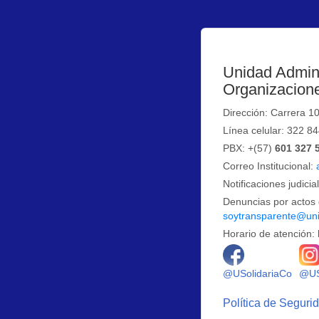
Unidad Admini
Organizacione
Dirección: Carrera 1
Línea celular: 322 8
PBX: +(57)
601 327 
Correo Institucional:
Notificaciones judicia
Denuncias por actos 
soytransparente@uni
Horario de atención: 
Logo 
@USolidariaCo
@US
Política de Seguri