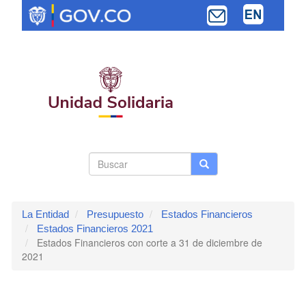
Pasar
al
contenido
principal
Search
Buscar
Buscar
Toggle navi
form
La Entidad
Presupuesto
Estados Financieros
Estados Financieros 2021
Estados Financieros con corte a 31 de diciembre de
2021