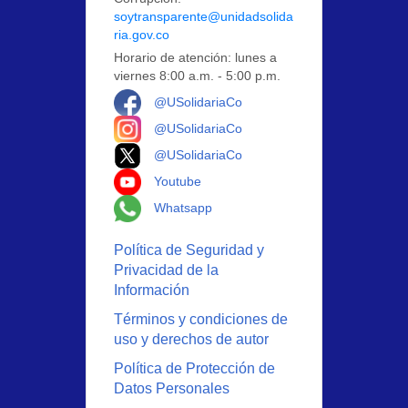
soytransparente@unidadsolida
ria.gov.co
Horario de atención: lunes a
viernes 8:00 a.m. - 5:00 p.m.
Logo Facebook
@USolidariaCo
Logo Instagram
@USolidariaCo
Logo X
@USolidariaCo
Logo Youtube
Youtube
Logo Whatsapp
Whatsapp
Política de Seguridad y
Privacidad de la
Información
Términos y condiciones de
uso y derechos de autor
Política de Protección de
Datos Personales