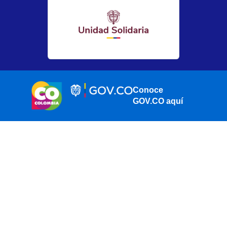
Conoce
GOV.CO aquí