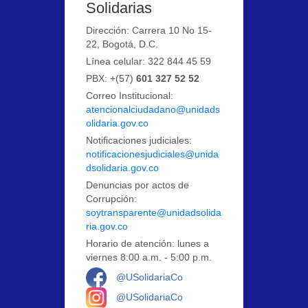
Solidarias
Dirección: Carrera 10 No 15-
22, Bogotá, D.C.
Línea celular: 322 844 45 59
PBX: +(57)
601 327 52 52
Correo Institucional:
atencionalciudadano@unidads
olidaria.gov.co
Notificaciones judiciales:
notificacionesjudiciales@unida
dsolidaria.gov.co
Denuncias por actos de
Corrupción:
soytransparente@unidadsolida
ria.gov.co
Horario de atención: lunes a
viernes 8:00 a.m. - 5:00 p.m.
Logo Facebook
@USolidariaCo
Logo Instagram
@USolidariaCo