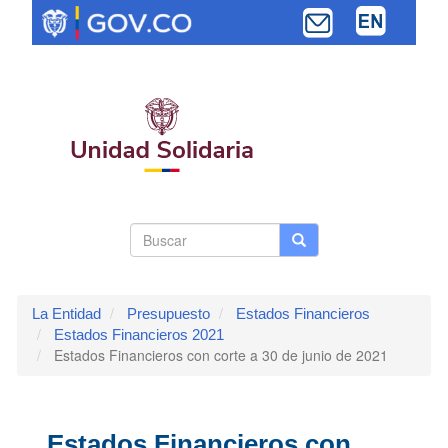
Pasar
al
contenido
principal
Search
Buscar
Buscar
Toggle navi
form
La Entidad
Presupuesto
Estados Financieros
Estados Financieros 2021
Estados Financieros con corte a 30 de junio de 2021
Estados Financieros con