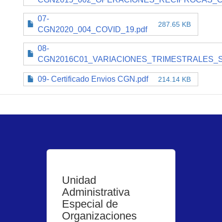
07-
287.65 KB
CGN2020_004_COVID_19.pdf
08-
CGN2016C01_VARIACIONES_TRIMESTRALES_SI
09- Certificado Envios CGN.pdf
214.14 KB
Unidad
Administrativa
Especial de
Organizaciones