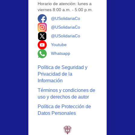
Horario de atención: lunes a
viernes 8:00 a.m. - 5:00 p.m.
Logo Facebook
@USolidariaCo
Logo Instagram
@USolidariaCo
Logo X
@USolidariaCo
Logo Youtube
Youtube
Logo Whatsapp
Whatsapp
Política de Seguridad y
Privacidad de la
Información
Términos y condiciones de
uso y derechos de autor
Política de Protección de
Datos Personales