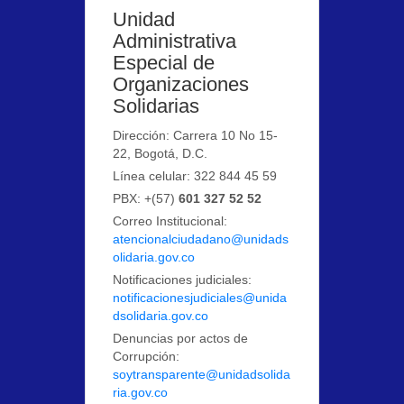
Unidad
Administrativa
Especial de
Organizaciones
Solidarias
Dirección: Carrera 10 No 15-
22, Bogotá, D.C.
Línea celular: 322 844 45 59
PBX: +(57)
601 327 52 52
Correo Institucional:
atencionalciudadano@unidads
olidaria.gov.co
Notificaciones judiciales:
notificacionesjudiciales@unida
dsolidaria.gov.co
Denuncias por actos de
Corrupción:
soytransparente@unidadsolida
ria.gov.co