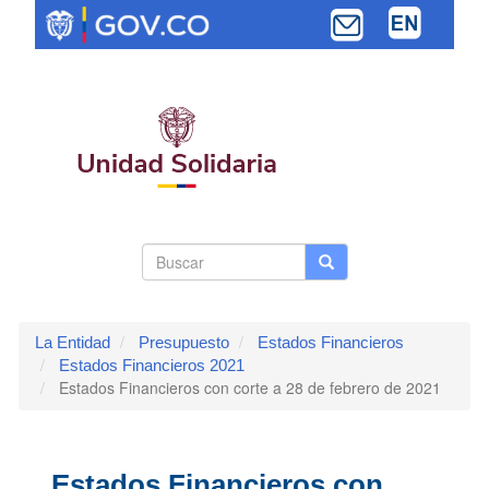
Pasar
al
contenido
principal
Search
Buscar
Buscar
Toggle navi
form
La Entidad
Presupuesto
Estados Financieros
Estados Financieros 2021
Estados Financieros con corte a 28 de febrero de 2021
Estados Financieros con