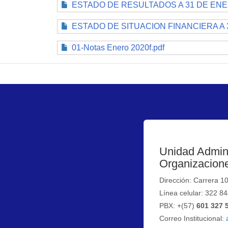
ESTADO DE RESULTADOS A 31 DE ENER
ESTADO DE SITUACION FINANCIERA A 3
01-Notas Enero 2020f.pdf
Unidad Admini
Organizacione
Dirección: Carrera 1
Línea celular: 322 8
PBX: +(57)
601 327 
Correo Institucional: