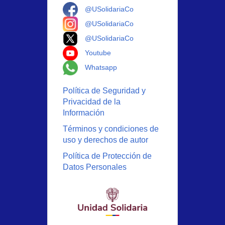
Logo Facebook
@USolidariaCo
Logo Instagram
@USolidariaCo
Logo X
@USolidariaCo
Logo Youtube
Youtube
Logo Whatsapp
Whatsapp
Política de Seguridad y
Privacidad de la
Información
Términos y condiciones de
uso y derechos de autor
Política de Protección de
Datos Personales