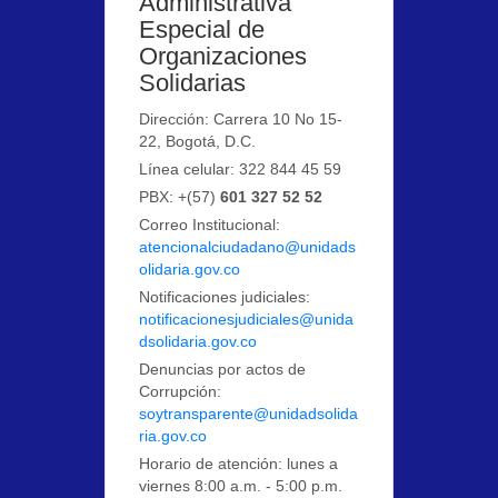
Administrativa
Especial de
Organizaciones
Solidarias
Dirección: Carrera 10 No 15-
22, Bogotá, D.C.
Línea celular: 322 844 45 59
PBX: +(57)
601 327 52 52
Correo Institucional:
atencionalciudadano@unidads
olidaria.gov.co
Notificaciones judiciales:
notificacionesjudiciales@unida
dsolidaria.gov.co
Denuncias por actos de
Corrupción:
soytransparente@unidadsolida
ria.gov.co
Horario de atención: lunes a
viernes 8:00 a.m. - 5:00 p.m.