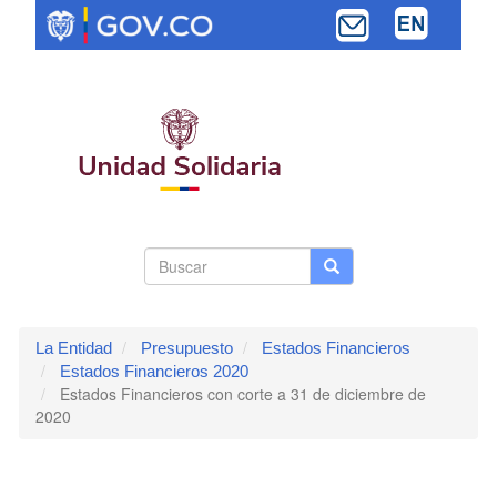
Pasar
al
contenido
principal
Search
Buscar
Buscar
Toggle navi
form
La Entidad
Presupuesto
Estados Financieros
Estados Financieros 2020
Estados Financieros con corte a 31 de diciembre de
2020