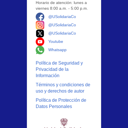
Horario de atención: lunes a
viernes 8:00 a.m. - 5:00 p.m.
Logo Facebook
@USolidariaCo
Logo Instagram
@USolidariaCo
Logo X
@USolidariaCo
Logo Youtube
Youtube
Logo Whatsapp
Whatsapp
Política de Seguridad y
Privacidad de la
Información
Términos y condiciones de
uso y derechos de autor
Política de Protección de
Datos Personales