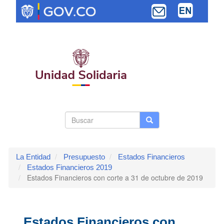
Pasar
al
contenido
principal
Search
Buscar
Buscar
Toggle navi
form
La Entidad
Presupuesto
Estados Financieros
Estados Financieros 2019
Estados Financieros con corte a 31 de octubre de 2019
Estados Financieros con