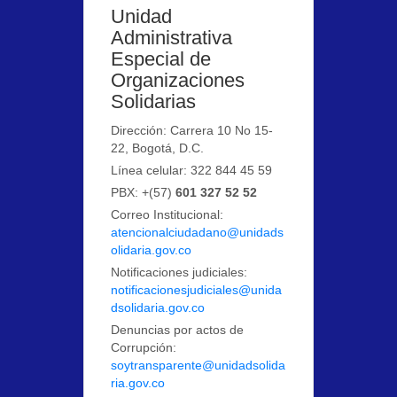
Unidad
Administrativa
Especial de
Organizaciones
Solidarias
Dirección: Carrera 10 No 15-
22, Bogotá, D.C.
Línea celular: 322 844 45 59
PBX: +(57)
601 327 52 52
Correo Institucional:
atencionalciudadano@unidads
olidaria.gov.co
Notificaciones judiciales:
notificacionesjudiciales@unida
dsolidaria.gov.co
Denuncias por actos de
Corrupción:
soytransparente@unidadsolida
ria.gov.co