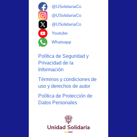
Logo Facebook
@USolidariaCo
Logo Instagram
@USolidariaCo
Logo X
@USolidariaCo
Logo Youtube
Youtube
Logo Whatsapp
Whatsapp
Política de Seguridad y
Privacidad de la
Información
Términos y condiciones de
uso y derechos de autor
Política de Protección de
Datos Personales