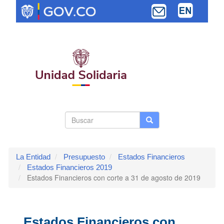
Pasar
al
contenido
principal
Search
Buscar
Buscar
Toggle navi
form
La Entidad
Presupuesto
Estados Financieros
Estados Financieros 2019
Estados Financieros con corte a 31 de agosto de 2019
Estados Financieros con