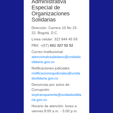
Administrativa
Especial de
Organizaciones
Solidarias
Dirección: Carrera 10 No 15-
22, Bogotá, D.C.
Línea celular: 322 844 45 59
PBX: +(57)
601 327 52 52
Correo Institucional:
atencionalciudadano@unidads
olidaria.gov.co
Notificaciones judiciales:
notificacionesjudiciales@unida
dsolidaria.gov.co
Denuncias por actos de
Corrupción:
soytransparente@unidadsolida
ria.gov.co
Horario de atención: lunes a
viernes 8:00 a.m. - 5:00 p.m.