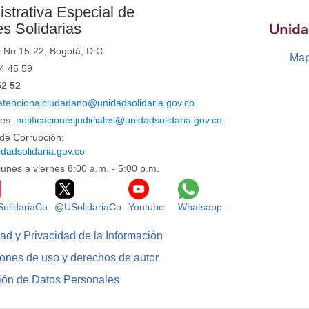
strativa Especial de
s Solidarias
0 No 15-22, Bogotá, D.C.
Map
44 45 59
52 52
atencionalciudadano@unidadsolidaria.gov.co
les:
notificacionesjudiciales@unidadsolidaria.gov.co
de Corrupción:
dadsolidaria.gov.co
lunes a viernes 8:00 a.m. - 5:00 p.m.
Facebook
Logo Instagram
Logo X
Logo Youtube
Logo Whatsapp
olidariaCo
@USolidariaCo
Youtube
Whatsapp
dad y Privacidad de la Información
iones de uso y derechos de autor
ción de Datos Personales