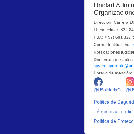
Unidad Admini
Organizacione
Dirección: Carrera 1
Línea celular: 322 8
PBX: +(57)
601 327 
Correo Institucional:
Notificaciones judicia
Denuncias por actos 
soytransparente@uni
Horario de atención: 
Logo 
@USolidariaCo
@US
Política de Seguri
Términos y condic
Política de Protec