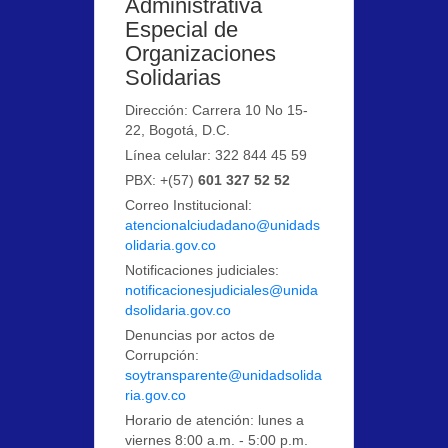
Administrativa
Especial de
Organizaciones
Solidarias
Dirección: Carrera 10 No 15-
22, Bogotá, D.C.
Línea celular: 322 844 45 59
PBX: +(57)
601 327 52 52
Correo Institucional:
atencionalciudadano@unidads
olidaria.gov.co
Notificaciones judiciales:
notificacionesjudiciales@unida
dsolidaria.gov.co
Denuncias por actos de
Corrupción:
soytransparente@unidadsolida
ria.gov.co
Horario de atención: lunes a
viernes 8:00 a.m. - 5:00 p.m.