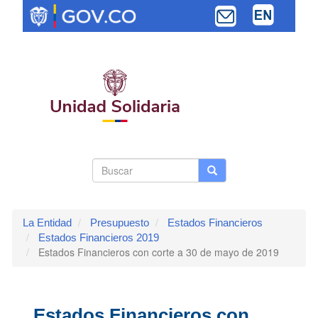
Pasar
al
contenido
principal
Search
Buscar
Buscar
Toggle navi
form
La Entidad
Presupuesto
Estados Financieros
Estados Financieros 2019
Estados Financieros con corte a 30 de mayo de 2019
Estados Financieros con