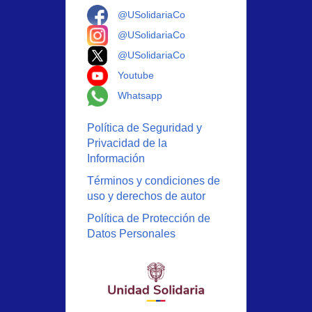
Logo Facebook
@USolidariaCo
Logo Instagram
@USolidariaCo
Logo X
@USolidariaCo
Logo Youtube
Youtube
Logo Whatsapp
Whatsapp
Política de Seguridad y
Privacidad de la
Información
Términos y condiciones de
uso y derechos de autor
Política de Protección de
Datos Personales