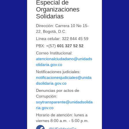
Especial de
Organizaciones
Solidarias
Dirección: Carrera 10 No 15-
22, Bogotá, D.C.
Línea celular: 322 844 45 59
PBX: +(57)
601 327 52 52
Correo Institucional:
atencionalciudadano@unidads
olidaria.gov.co
Notificaciones judiciales:
notificacionesjudiciales@unida
dsolidaria.gov.co
Denuncias por actos de
Corrupción:
soytransparente@unidadsolida
ria.gov.co
Horario de atención: lunes a
viernes 8:00 a.m. - 5:00 p.m.
Logo Facebook
@USolidariaCo