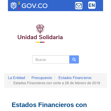
Pasar
al
contenido
principal
Search
Buscar
Buscar
Toggle navi
form
La Entidad
Presupuesto
Estados Financieros
Estados Financieros con corte a 28 de febrero de 2018
Estados Financieros con