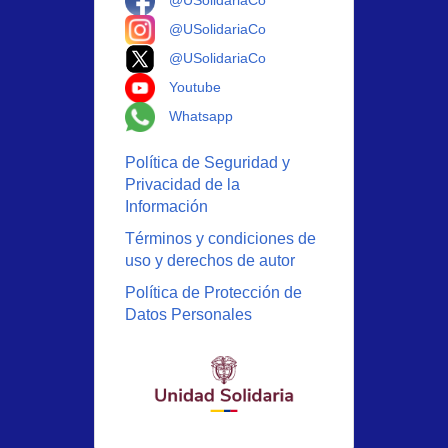
Logo Instagram
@USolidariaCo
Logo X
@USolidariaCo
Logo Youtube
Youtube
Logo Whatsapp
Whatsapp
Política de Seguridad y
Privacidad de la
Información
Términos y condiciones de
uso y derechos de autor
Política de Protección de
Datos Personales