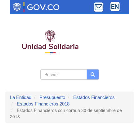
Pasar
al
contenido
principal
Search
Buscar
Buscar
Toggle navi
form
La Entidad
Presupuesto
Estados Financieros
Estados Financieros 2018
Estados Financieros con corte a 30 de septiembre de
2018