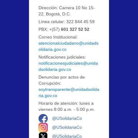
Dirección: Carrera 10 No 15-
22, Bogotá, D.C.
Línea celular: 322 844 45 59
PBX: +(57)
601 327 52 52
Correo Institucional:
atencionalciudadano@unidads
olidaria.gov.co
Notificaciones judiciales:
notificacionesjudiciales@unida
dsolidaria.gov.co
Denuncias por actos de
Corrupción:
soytransparente@unidadsolida
ria.gov.co
Horario de atención: lunes a
viernes 8:00 a.m. - 5:00 p.m.
Logo Facebook
@USolidariaCo
Logo Instagram
@USolidariaCo
Logo X
@USolidariaCo